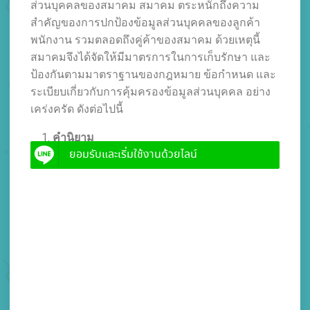
ส่วนบุคคลของสมาคม สมาคม ตระหนักถึงความ
สำคัญของการปกป้องข้อมูลส่วนบุคคลของลูกค้า
พนักงาน รวมตลอดถึงคู่ค้าของสมาคม ด้วยเหตุนี้
สมาคมจึงได้จัดให้มีมาตรการในการเก็บรักษา และ
ป้องกันตามมาตราฐานของกฎหมาย ข้อกำหนด และ
ระเบียบเกี่ยวกับการคุ้มครองข้อมูลส่วนบุคคล อย่าง
เคร่งครัด ดังต่อไปนี้
คำนิยาม
ยอมรับและเริ่มใช้งานด้วยไลน์
“ข้อมูลส่วนบุคคล” หมายความว่า ข้อมูลเกี่ยวกับ
บุคคลซึ่งทำให้สามารถระบุตัวบุคคลนั้นได้ไม่ว่า
ทางตรงหรือทางอ้อม แต่ไม่รวมถึงข้อมูลของผู้
ถึงแก่กรรมโดยเฉพาะ “ผู้ควบคุมข้อมูลส่วน
บุคคล” หมายความว่า บุคคลหรือนิติบุคคลซึ่ง
ทำให้มีอำนาจหน้าที่ตัดสินใจเกี่ยวกับการเก็บ
รวบรวม ใช้ หรือเปิดเผยข้อมูลส่วนบุคคล “ผู้
ประมวลผลข้อมูลส่วนบุคคล” หมายความว่า
บุคคลหรือนิติบุคคลซึ่งดำเนินการเกี่ยวกับ