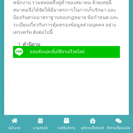
พนักงาน รวมตลอดถึงคู่ค้าของสมาคม ด้วยเหตุนี้
สมาคมจึงได้จัดให้มีมาตรการในการเก็บรักษา และ
ป้องกันตามมาตราฐานของกฎหมาย ข้อกำหนด และ
ระเบียบเกี่ยวกับการคุ้มครองข้อมูลส่วนบุคคล อย่าง
เคร่งครัด ดังต่อไปนี้
คำนิยาม
ยอมรับและเริ่มใช้งานด้วยไลน์
“ข้อมูลส่วนบุคคล” หมายความว่า ข้อมูลเกี่ยวกับ
บุคคลซึ่งทำให้สามารถระบุตัวบุคคลนั้นได้ไม่ว่า
ทางตรงหรือทางอ้อม แต่ไม่รวมถึงข้อมูลของผู้
ถึงแก่กรรมโดยเฉพาะ “ผู้ควบคุมข้อมูลส่วน
บุคคล” หมายความว่า บุคคลหรือนิติบุคคลซึ่ง
ทำให้มีอำนาจหน้าที่ตัดสินใจเกี่ยวกับการเก็บ
รวบรวม ใช้ หรือเปิดเผยข้อมูลส่วนบุคคล “ผู้
ประมวลผลข้อมูลส่วนบุคคล” หมายความว่า
บุคคลหรือนิติบุคคลซึ่งดำเนินการเกี่ยวกับ
รวบรวม ใช้ หรือเปิดเผยข้อมูลส่วนบุคคลตามคำ
สั่งหรือในนามของผู้ควบคุมข้อมูลส่วนบุคคล
หน้าแรก
อายุครรภ์
ขอใช้บริการ
ยุติการตั้งครรภ์
คำถามที่พบบ่อย