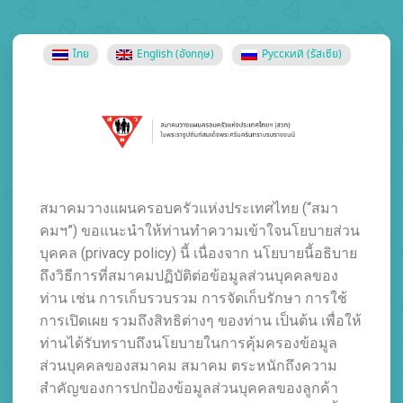
ไทย
English
(
อังกฤษ
)
Русский
(
รัสเซีย
)
สมาคมวางแผนครอบครัวแห่งประเทศไทย (“สมา
คมฯ”) ขอแนะนำให้ท่านทำความเข้าใจนโยบายส่วน
บุคคล (privacy policy) นี้ เนื่องจาก นโยบายนี้อธิบาย
ถึงวิธีการที่สมาคมปฏิบัติต่อข้อมูลส่วนบุคคลของ
ท่าน เช่น การเก็บรวบรวม การจัดเก็บรักษา การใช้
การเปิดเผย รวมถึงสิทธิต่างๆ ของท่าน เป็นต้น เพื่อให้
ท่านได้รับทราบถึงนโยบายในการคุ้มครองข้อมูล
ส่วนบุคคลของสมาคม สมาคม ตระหนักถึงความ
สำคัญของการปกป้องข้อมูลส่วนบุคคลของลูกค้า