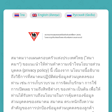
ไทย
English
(
อังกฤษ
)
Русский
(
รัสเซีย
)
สมาคมวางแผนครอบครัวแห่งประเทศไทย (“สมา
คมฯ”) ขอแนะนำให้ท่านทำความเข้าใจนโยบายส่วน
บุคคล (privacy policy) นี้ เนื่องจาก นโยบายนี้อธิบาย
ถึงวิธีการที่สมาคมปฏิบัติต่อข้อมูลส่วนบุคคลของ
ท่าน เช่น การเก็บรวบรวม การจัดเก็บรักษา การใช้
การเปิดเผย รวมถึงสิทธิต่างๆ ของท่าน เป็นต้น เพื่อให้
ท่านได้รับทราบถึงนโยบายในการคุ้มครองข้อมูล
ส่วนบุคคลของสมาคม สมาคม ตระหนักถึงความ
สำคัญของการปกป้องข้อมูลส่วนบุคคลของลูกค้า