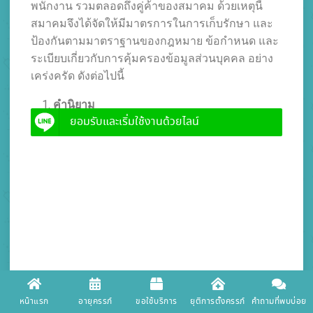
พนักงาน รวมตลอดถึงคู่ค้าของสมาคม ด้วยเหตุนี้
สมาคมจึงได้จัดให้มีมาตรการในการเก็บรักษา และ
ป้องกันตามมาตราฐานของกฎหมาย ข้อกำหนด และ
ระเบียบเกี่ยวกับการคุ้มครองข้อมูลส่วนบุคคล อย่าง
เคร่งครัด ดังต่อไปนี้
คำนิยาม
ยอมรับและเริ่มใช้งานด้วยไลน์
“ข้อมูลส่วนบุคคล” หมายความว่า ข้อมูลเกี่ยวกับ
บุคคลซึ่งทำให้สามารถระบุตัวบุคคลนั้นได้ไม่ว่า
ทางตรงหรือทางอ้อม แต่ไม่รวมถึงข้อมูลของผู้
ถึงแก่กรรมโดยเฉพาะ “ผู้ควบคุมข้อมูลส่วน
บุคคล” หมายความว่า บุคคลหรือนิติบุคคลซึ่ง
ทำให้มีอำนาจหน้าที่ตัดสินใจเกี่ยวกับการเก็บ
รวบรวม ใช้ หรือเปิดเผยข้อมูลส่วนบุคคล “ผู้
ประมวลผลข้อมูลส่วนบุคคล” หมายความว่า
บุคคลหรือนิติบุคคลซึ่งดำเนินการเกี่ยวกับ
รวบรวม ใช้ หรือเปิดเผยข้อมูลส่วนบุคคลตามคำ
สั่งหรือในนามของผู้ควบคุมข้อมูลส่วนบุคคล
หน้าแรก
อายุครรภ์
ขอใช้บริการ
ยุติการตั้งครรภ์
คำถามที่พบบ่อย